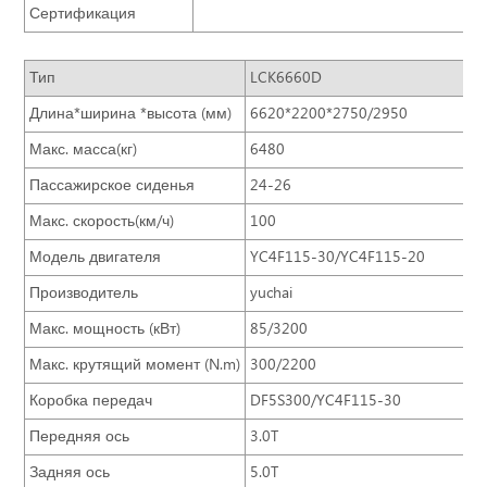
Сертификация
Тип
LCK6660D
Длина*ширина *высота (мм)
6620*2200*2750/2950
Макс. масса(кг)
6480
Пассажирское сиденья
24-26
Макс. скорость(км/ч)
100
Модель двигателя
YC4F115-30/YC4F115-20
Производитель
yuchai
Макс. мощность (кВт)
85/3200
Макс. крутящий момент (N.m)
300/2200
Коробка передач
DF5S300/YC4F115-30
Передняя ось
3.0T
Задняя ось
5.0T