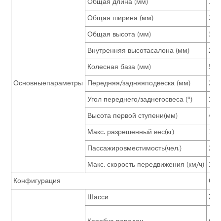
Общая длина (мм)
105
Общая ширина (мм)
250
Общая высота (мм)
362
Внутренняя высотасалона (мм)
206
Колесная база (мм)
517
Основныепараметры
Передняя/задняяподвеска (мм)
215
Угол переднего/заднегосвеса (º)
11/
Высота первой ступени(мм)
430
Макс. разрешенный вес(кг)
150
Пассажировместимость(чел.)
24-
Макс. скорость передвижения (км/ч)
120
Конфигурация
Ста
Шасси
Zho