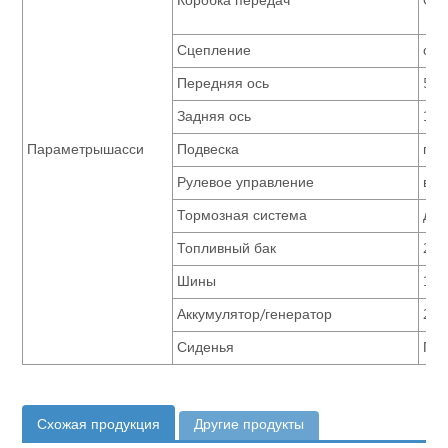
Коробка передач
Qij
Сцепление
одн
Передняя ось
5.5 
Задняя ось
11 
Параметрышасси
Подвеска
пне
Рулевое управление
вст
Тормозная система
дву
Топливный бак
250
Шины
11R
Аккумулятор/генератор
2X1
Сиденья
Пне
Схожая продукция
Другие продукты