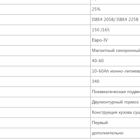
25%
ISBE4 205B/ ISBE4 225B
150 /165
Евро-IV
Магнитный синхронный
40-60
10-60Ah ионно-литиев
340
Пневматическая подве
Двухконтурный тормоз
Конструкция кузова су
Первый
дополнительно