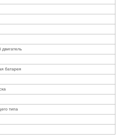
 двигатель
ая батарея
ска
щего типа