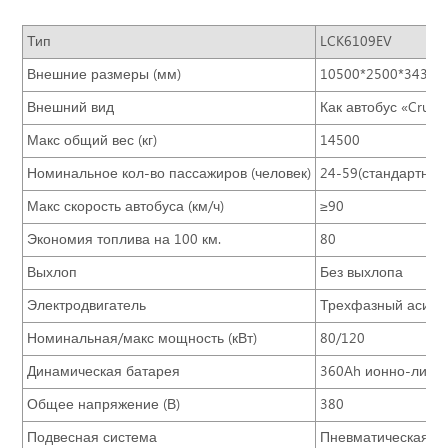
Тип
LCK6109EV
Внешние размеры (мм)
10500*2500*3430
Внешний вид
Как автобус «Cruise
Макс общий вес (кг)
14500
Номинальное кол-во пассажиров (человек)
24-59(стандартное
Макс скорость автобуса (км/ч)
≥90
Экономия топлива на 100 км.
80
Выхлоп
Без выхлопа
Электродвигатель
Трехфазный асинхр
Номинальная/макс мощность (кВт)
80/120
Динамическая батарея
360Ah ионно-литие
Общее напряжение (В)
380
Подвесная система
Пневматическая по