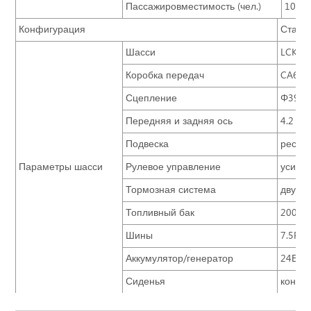
Пассажировместимость (чел.)
100
Конфигурация
Станд
Шасси
LCK67
Коробка передач
CA6-7
Сцепление
Φ395 ,
Передняя и задняя ось
4.2 т/8
Подвеска
рессо
Параметры шасси
Рулевое управление
усилен
Тормозная система
двухк
Топливный бак
200 л
Шины
7.5R2
Аккумулятор/генератор
24В,12
Сиденья
конфи