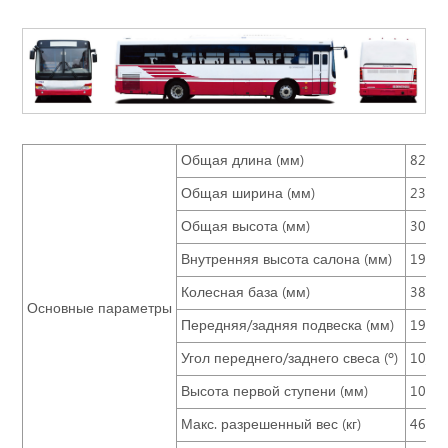
Общая длина (мм)
8220
Общая ширина (мм)
2360
Общая высота (мм)
3000
Внутренняя высота салона (мм)
1920
Колесная база (мм)
3800
Основные параметры
Передняя/задняя подвеска (мм)
1960
Угол переднего/заднего свеса (º)
10/8
Высота первой ступени (мм)
1050
Макс. разрешенный вес (кг)
46+1