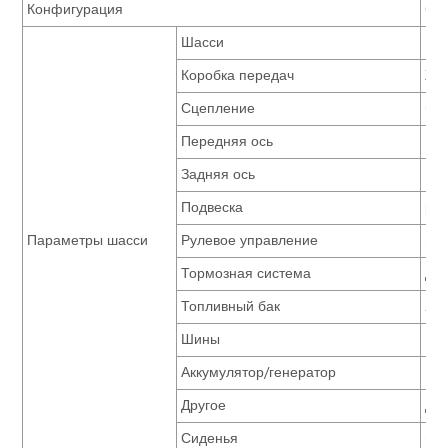
Конфигурация
Ст
Шасси
LCK
Коробка передач
ZD.
Сцепление
Φ39
Передняя ось
Don
Задняя ось
Don
Подвеска
рес
Параметры шасси
Рулевое управление
вст
Тормозная система
дву
Топливный бак
200
Шины
10R
Аккумулятор/генератор
165
Другое
дво
Сиденья
пас