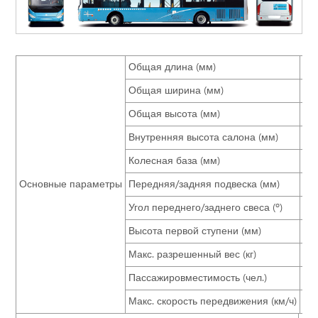
Общая длина (мм)
95
Общая ширина (мм)
25
Общая высота (мм)
31
Внутренняя высота салона (мм)
23
Колесная база (мм)
45
Основные параметры
Передняя/задняя подвеска (мм)
22
Угол переднего/заднего свеса (º)
10.
Высота первой ступени (мм)
≤3
Макс. разрешенный вес (кг)
13
Пассажировместимость (чел.)
62
Макс. скорость передвижения (км/ч)
69