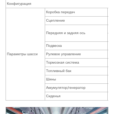
Конфигурация
Коробка передач
ZF
Сцепление
JB
Da
Передняя и задняя ось
Dan
Подвеска
пн
Параметры шасси
Рулевое управление
ус
Тормозная система
дв
Топливный бак
60
Шины
31
Аккумулятор/генератор
195
Сиденья
си