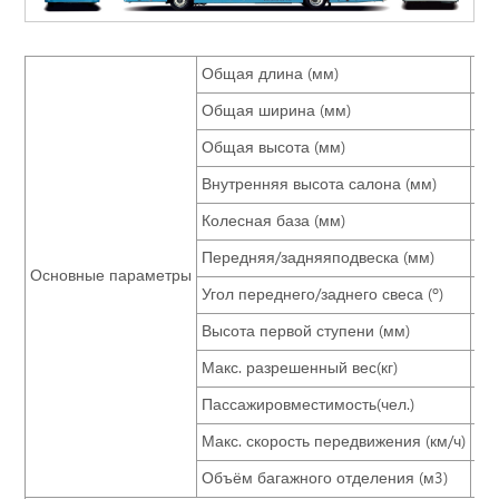
Общая длина (мм)
14
Общая ширина (мм)
26
Общая высота (мм)
41
Внутренняя высота салона (мм)
18
Колесная база (мм)
71
Передняя/задняяподвеска (мм)
25
Основные параметры
Угол переднего/заднего свеса (º)
8.5
Высота первой ступени (мм)
≤3
Макс. разрешенный вес(кг)
25
Пассажировместимость(чел.)
48
Макс. скорость передвижения (км/ч)
12
Объём багажного отделения (м3)
7.5