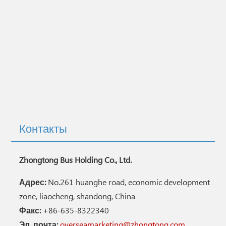
Контакты
Zhongtong Bus Holding Co., Ltd.
Адрес:
No.261 huanghe road, economic development
zone, liaocheng, shandong, China
Факс:
+86-635-8322340
Эл. почта:
overseamarketing@zhongtong.com