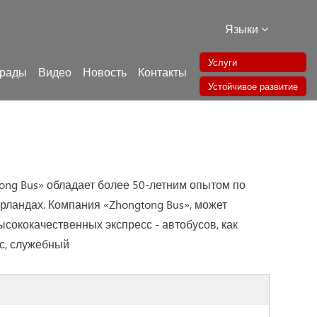
Языки
Услуги
грады
Видео
Новость
Контакты
Устойчивое развитие
ong Bus» обладает более 50-летним опытом по
рландах. Компания «Zhongtong Bus», может
сококачественных экспресс - автобусов, как
ус, служебный