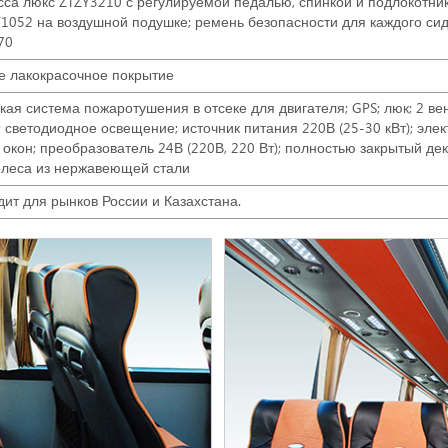
сса люкс ZTZY3210 с регулируемой педалью, спинкой и подлокотни
1052 на воздушной подушке; ремень безопасности для каждого сид
70
е лакокрасочное покрытие
кая система пожаротушения в отсеке для двигателя; GPS; люк; 2 ве
; светодиодное освещение; источник питания 220В (25-30 кВт); эле
 окон; преобразователь 24В (220В, 220 Вт); полностью закрытый де
олеса из нержавеющей стали
ит для рынков России и Казахстана.