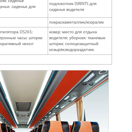
ком; сиденье
подлокотник ISRINTS для
енья, сиденье для
сиденья водителя
покраскаметаллик/ксералик
нтилятора DS265;
ковер; место для отдыха
ктронные часы; шторки
водителя; уборная; тканевые
коративный чехол
шторки; солнцезащитный
козырёк;водораздатчик.