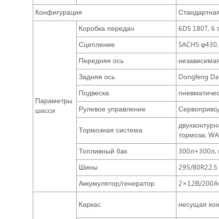
Конфигурация
Стандартна
Коробка передач
6DS 180T, 6
Сцепление
SACHS φ430,
Передняя ось
независимая 
Задняя ось
Dongfeng Dan
Подвеска
пневматичес
Параметры
Рулевое управление
Сервопривод
шасси
двухконтурн
Тормозная система
тормоза; WA
Топливный бак
300л+300л, 
Шины
295/80R22.5
Аккумулятор/генератор
2×12В/200A
Каркас
несущая кон