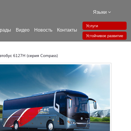
Языки
Услуги
грады
Видео
Новость
Контакты
Устойчивое развитие
тобус 6127H (серия Compass)