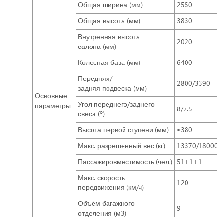
Общая ширина (мм)
2550
Общая высота (мм)
3830
Внутренняя высота
2020
салона (мм)
Колесная база (мм)
6400
Передняя/
2800/3390
задняя подвеска (мм)
Основные
Угол переднего/заднего
параметры
8/7.5
свеса (º)
Высота первой ступени (мм)
≤380
Макс. разрешенный вес (кг)
13370/1800
Пассажировместимость (чел.)
51+1+1
Макс. скорость
120
передвижения (км/ч)
Объём багажного
9
отделения (м3)