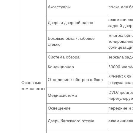
Аксессуары
полка для б
алюминиевая
Дверь и дверной насос
задней двер
многослойно
Боковые окна / лобовое
тонированны
стекло
солнцезащи
Система обзора
зеркала зад
Кондиционер
30000 ккал/ч
SPHEROS 35 
Отопление / обогрев стёкол
Основные
воздуха сна
компоненты
DVD/проигр
Медиасистема
нерегулируе
Освещение
передние и 
Дверь багажного отсека
алюминиевая