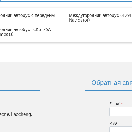
одний автобус с передним
Междугородний автобус 6129H
Navigator)
одний автобус LCK6125A
ompass)
Обратная св
one, liaocheng,