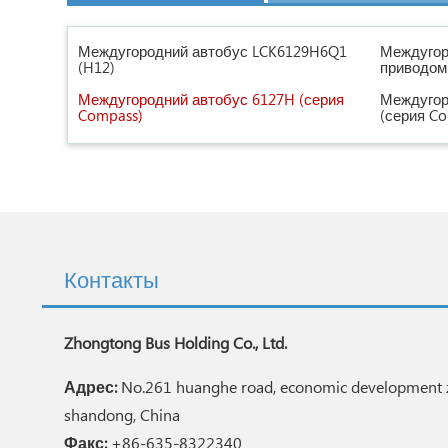
Междугородний автобус LCK6129H6Q1
Междугор
(H12)
приводом
Междугородний автобус 6127H (серия
Междугор
Compass)
(серия C
Контакты
Zhongtong Bus Holding Co., Ltd.
Адрес:
No.261 huanghe road, economic development z
shandong, China
Факс:
+86-635-8322340