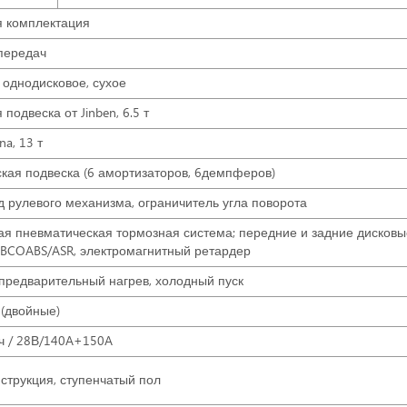
я комплектация
 передач
 однодисковое, сухое
подвеска от Jinben, 6.5 т
a, 13 т
кая подвеска (6 амортизаторов, 6демпферов)
 рулевого механизма, ограничитель угла поворота
ая пневматическая тормозная система; передние и задние дисковы
BCOABS/ASR, электромагнитный ретардер
предварительный нагрев, холодный пуск
 (двойные)
ч / 28В/140A+150A
струкция, ступенчатый пол