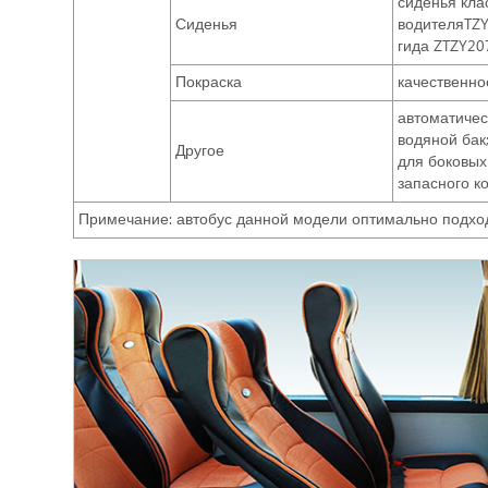
сиденья кла
Сиденья
водителяTZY
гида ZTZY20
Покраска
качественно
автоматичес
водяной бак
Другое
для боковых
запасного к
Примечание: автобус данной модели оптимально подход