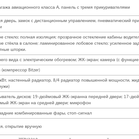
агажа авиационного класса А, панель с тремя прикуривателями
 дверь, замок с дистанционным управлением, пневматический пр
и
е стекло; полная изоляция; прозрачное остекление кабины водител
е стёкла в салоне; ламинированное лобовое стекло; усиленное зад
тные шторки.
него вида с электрическим обогревом; ЖК-экран; камера (с функцие
 (компрессор Bitzer)
кВт, настенный радиатор, 8/4 радиатор повышенной мощности, жид
ружи)
ыватель дисков; 19-дюймовый ЖК-экранна передней двери; 17-дю
мый ЖК-экран на средней двери; микрофон
задние комбинированные фары, стоп-сигнал
, открытие вручную