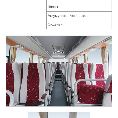
Шины
8R
Аккумулятор/генератор
12
Сиденья
ко