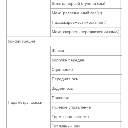
Высота первой ступени (мм)
42
Макс. разрешенный вес(кг)
11
Пассажировместимость(чел.)
31
Макс. скорость передвижения (км/ч)
10
Конфигурация
Ст
Шасси
Zho
Коробка передач
S6
Сцепление
φ3
Передняя ось
4.2
Задняя ось
8 т
Подвеска
па
Параметры шасси
Рулевое управление
вс
Тормозная система
дв
Топливный бак
20